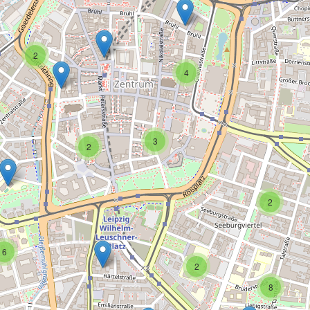
2
4
3
2
2
6
2
8