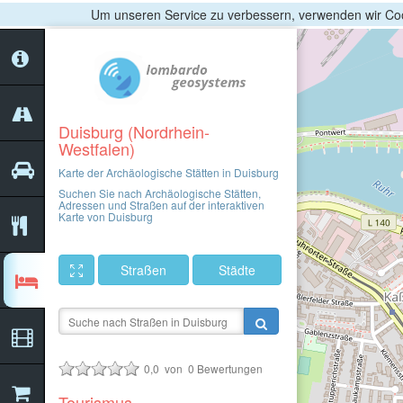
Um unseren Service zu verbessern, verwenden wir Coo
Duisburg (Nordrhein-
Westfalen)
Karte der Archäologische Stätten in Duisburg
Suchen Sie nach Archäologische Stätten,
Adressen und Straßen auf der interaktiven
Karte von Duisburg
Straßen
Städte
0,0
von
0
Bewertungen
Tourismus -