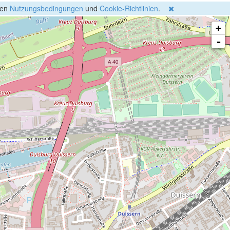
gen
Nutzungsbedingungen
und
Cookie-Richtlinien
.
+
-