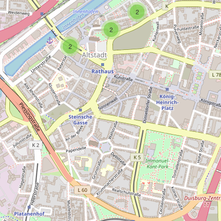
2
2
2