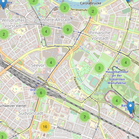
3
3
2
9
4
2
4
4
3
6
4
2
16
3