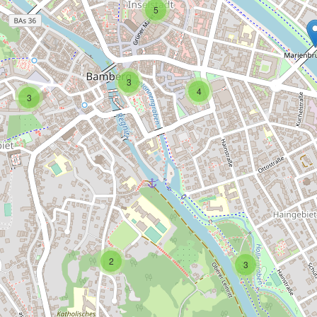
5
3
4
3
2
3