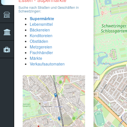
Suche nach Straßen und Geschäften in
Schwetzingen:
Supermärkte
Lebensmittel
Bäckereien
Konditoreien
Obstläden
Metzgereien
Fischhändler
Märkte
Verkaufsautomaten
3