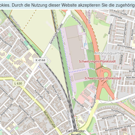
kies. Durch die Nutzung dieser Website akzeptieren Sie die zugehöri