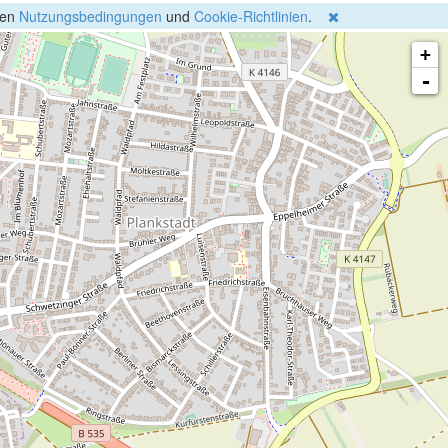
gen
Nutzungsbedingungen
und
Cookie-Richtlinien
.
+
-