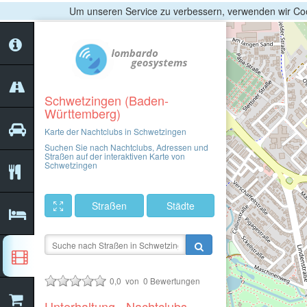
Um unseren Service zu verbessern, verwenden wir Coo
Schwetzingen (Baden-
Württemberg)
Karte der Nachtclubs in Schwetzingen
Suchen Sie nach Nachtclubs, Adressen und
Straßen auf der interaktiven Karte von
Schwetzingen
Straßen
Städte
0,0
von
0
Bewertungen
Unterhaltung - Nachtclubs