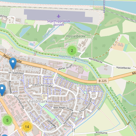
2
5
14