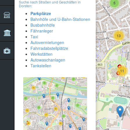
Suche nach Straßen und Geschäften in
5
Dorsten:
Parkplätze
Bahnhöfe und U-Bahn-Stationen
Busbahnhöfe
Fähranleger
13
Taxi
27
Autovermietungen
Fahrradabstellplätze
Werkstätten
4
Autowaschanlagen
Tankstellen
11