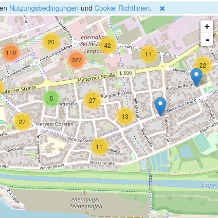
4
gen
Nutzungsbedingungen
und
Cookie-Richtlinien
.
+
-
20
42
110
11
327
22
5
27
13
27
11