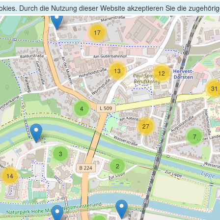
kies. Durch die Nutzung dieser Website akzeptieren Sie die zugehöri
17
13
12
31
4
27
7
3
2
14