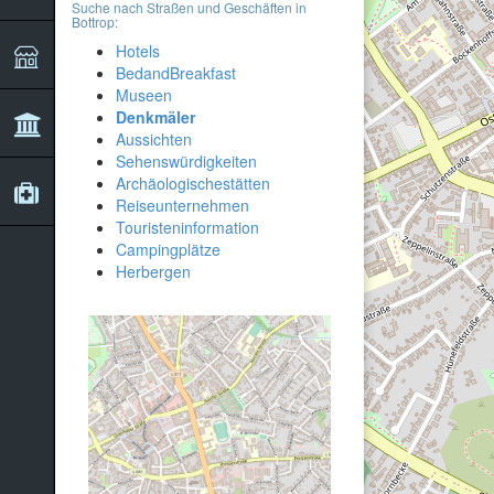
Suche nach Straßen und Geschäften in
Bottrop:
Hotels
BedandBreakfast
Museen
Denkmäler
Aussichten
Sehenswürdigkeiten
Archäologischestätten
Reiseunternehmen
Touristeninformation
Campingplätze
Herbergen