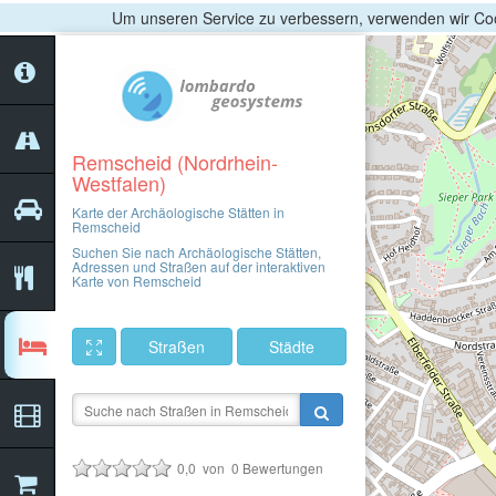
Um unseren Service zu verbessern, verwenden wir Coo
Remscheid (Nordrhein-
Westfalen)
Karte der Archäologische Stätten in
Remscheid
Suchen Sie nach Archäologische Stätten,
Adressen und Straßen auf der interaktiven
Karte von Remscheid
Straßen
Städte
0,0
von
0
Bewertungen