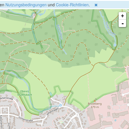
gen
Nutzungsbedingungen
und
Cookie-Richtlinien
.
+
-