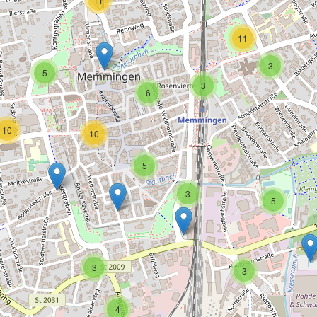
11
3
5
3
6
10
10
5
3
5
3
3
4