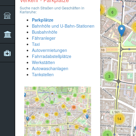
Suche nach Straßen und Geschäften in
11
Karlsruhe:
6
3
Parkplätze
12
Bahnhöfe und U-Bahn-Stationen
Busbahnhöfe
Fähranleger
13
Taxi
7
Autovermietungen
Fahrradabstellplätze
4
7
Werkstätten
Autowaschanlagen
Tankstellen
3
32
14
5
14
15
14
3