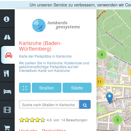
Um unseren Service zu verbessern, verwenden wir Coo
16
Karlsruhe (Baden-
5
Württemberg)
8
Karte der Parkplätze in Karlsruhe
Wo parken Sie in Karlsruhe: Kostenlose und
gebührenpflichtige Parkplätze auf der
2
interaktiven Karte von Karlsruhe
3
8
11
Straßen
Städte
4,6
von
14
Bewertungen
3
19
Verkehr - Parkplätze