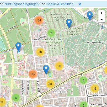
29
gen
Nutzungsbedingungen
und
Cookie-Richtlinien
.
+
-
107
2
18
10
107
6
53
12
5
33
2