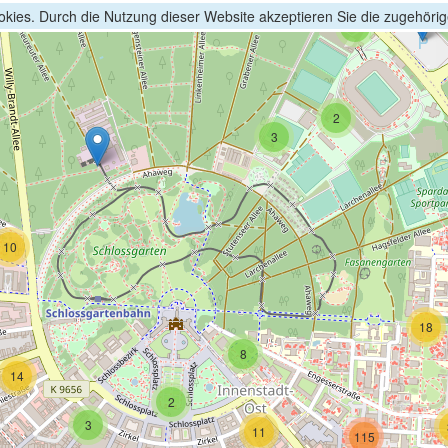
kies. Durch die Nutzung dieser Website akzeptieren Sie die zugehöri
2
2
3
10
18
8
14
2
3
11
115