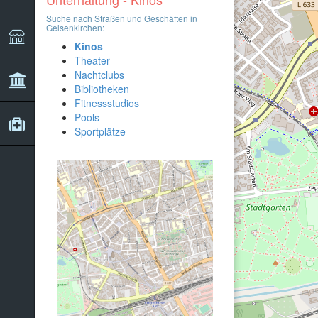
Suche nach Straßen und Geschäften in
Gelsenkirchen:
Kinos
Theater
Nachtclubs
Bibliotheken
Fitnessstudios
Pools
Sportplätze