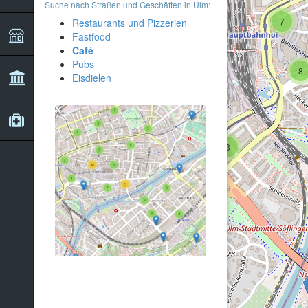
Suche nach Straßen und Geschäften in Ulm:
7
Restaurants und Pizzerien
Fastfood
Café
Pubs
8
Eisdielen
2
3