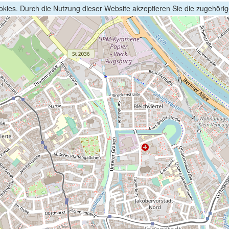
kies. Durch die Nutzung dieser Website akzeptieren Sie die zugehöri