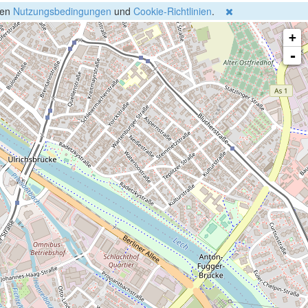
gen
Nutzungsbedingungen
und
Cookie-Richtlinien
.
+
-