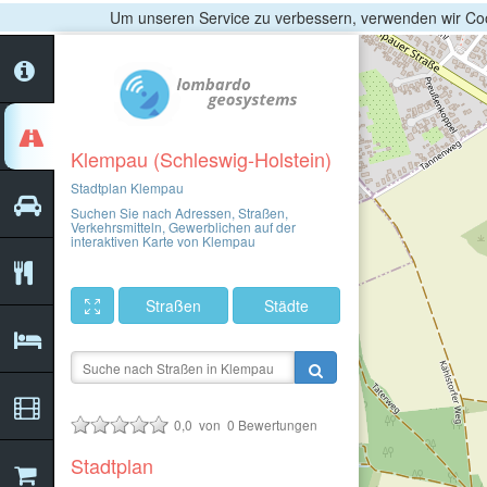
Um unseren Service zu verbessern, verwenden wir Coo
Klempau (Schleswig-Holstein)
Stadtplan Klempau
Suchen Sie nach Adressen, Straßen,
Verkehrsmitteln, Gewerblichen auf der
interaktiven Karte von Klempau
Straßen
Städte
0,0
von
0
Bewertungen
Stadtplan