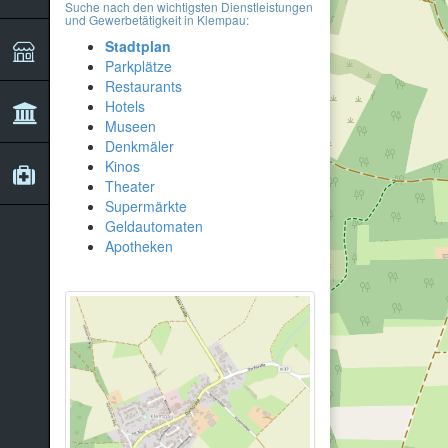
Suche nach den wichtigsten Dienstleistungen
und Gewerbetätigkeit in Klempau:
Stadtplan
Parkplätze
Restaurants
Hotels
Museen
Denkmäler
Kinos
Theater
Supermärkte
Geldautomaten
Apotheken