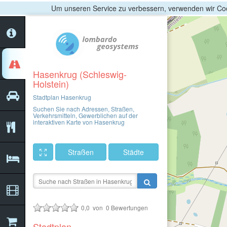
Um unseren Service zu verbessern, verwenden wir Coo
Hasenkrug (Schleswig-
Holstein)
Stadtplan Hasenkrug
Suchen Sie nach Adressen, Straßen,
Verkehrsmitteln, Gewerblichen auf der
interaktiven Karte von Hasenkrug
Straßen
Städte
0,0
von
0
Bewertungen
Stadtplan