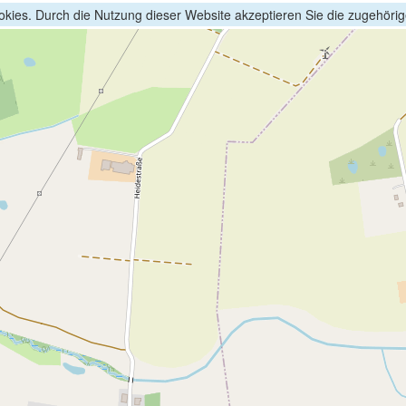
kies. Durch die Nutzung dieser Website akzeptieren Sie die zugehöri