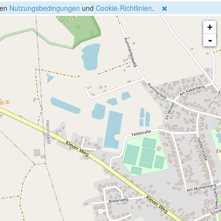
gen
Nutzungsbedingungen
und
Cookie-Richtlinien
.
+
-