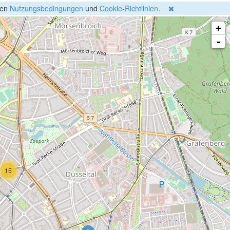
gen
Nutzungsbedingungen
und
Cookie-Richtlinien
.
+
-
15