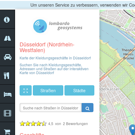
Um unseren Service zu verbessern, verwenden wir Coo
Düsseldorf (Nordrhein-
Westfalen)
Karte der Kleidungsgeschäfte in Düsseldorf
Suchen Sie nach Kleidungsgeschäfte,
Adressen und Straßen auf der interaktiven
Karte von Düsseldorf
Straßen
Städte
4,5
von
2
Bewertungen
Geschäfte -