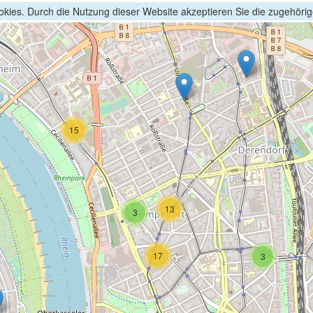
kies. Durch die Nutzung dieser Website akzeptieren Sie die zugehöri
15
13
3
17
3