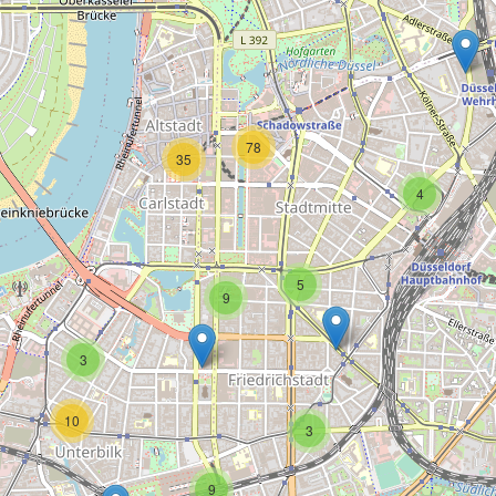
78
35
4
5
9
3
10
3
9