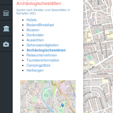
Archäologischestätten
Suche nach Straßen und Geschäften in
Kempten (KE):
Hotels
BedandBreakfast
Museen
Denkmäler
Aussichten
Sehenswürdigkeiten
Archäologischestätten
Reiseunternehmen
Touristeninformation
Campingplätze
Herbergen